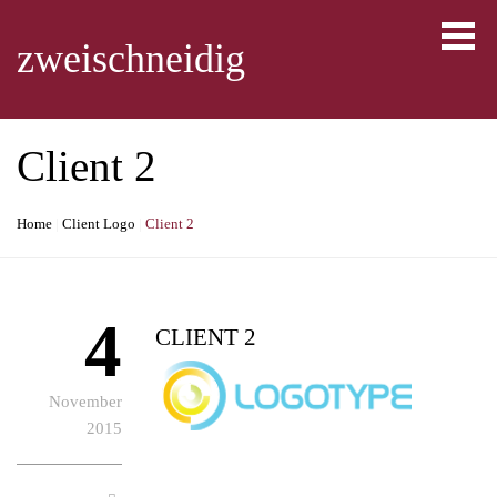
Skip
to
zweischneidig
content
Client 2
Home
|
Client Logo
|
Client 2
4
CLIENT 2
November
2015