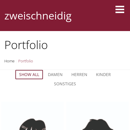
Skip
to
zweischneidig
content
Portfolio
Home
|
Portfolio
SHOW ALL
DAMEN
HERREN
KINDER
SONSTIGES